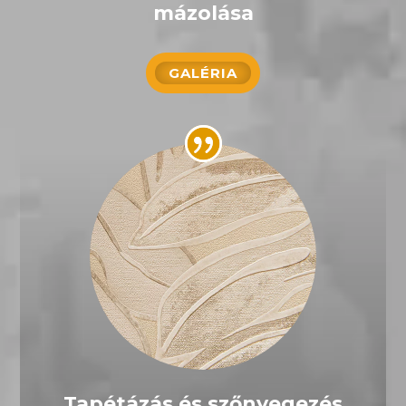
mázolása
GALÉRIA
Tapétázás és szőnyegezés