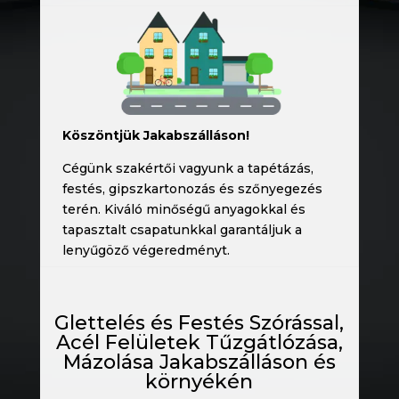
Köszöntjük Jakabszálláson!
Cégünk szakértői vagyunk a tapétázás,
festés, gipszkartonozás és szőnyegezés
terén. Kiváló minőségű anyagokkal és
tapasztalt csapatunkkal garantáljuk a
lenyűgöző végeredményt.
Glettelés és Festés Szórással,
Acél Felületek Tűzgátlózása,
Mázolása Jakabszálláson és
környékén