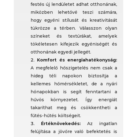
festés új lendületet adhat otthonának,
miközben lehetővé teszi számára,
hogy egyéni stílusát és kreativitását
tükrözze a térben. Válasszon olyan
színeket és textúrákat, amelyek
tökéletesen kifejezik egyéniségét és
otthonának egyedi jellegét.
Komfort és energiahatékonyság:
A megfelelő hőszigetelés nem csak a
hideg téli napokon biztosítja a
kellemes hőmérsékletet, de a nyári
hónapokban is segít fenntartani a
hűvös környezetet. Így energiát
takaríthat meg és csökkentheti a
fűtés-hűtés költségeit.
Értéknövekedés:
Az ingatlan
felújítása a jövőre való befektetés is