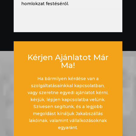
homlokzat festéséről.
Kérjen Ajánlatot Már
Ma!
Ha bármilyen kérdése van a
szolgáltatásainkkal kapcsolatban,
vagy szeretne egyedi ajánlatot kérni,
kérjük, lépjen kapcsolatba velünk.
Szívesen segítünk, és a legjobb
megoldást kínáljuk Jakabszállás
lakóinak, valamint vállalkozásoknak
egyaránt.