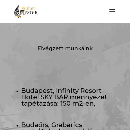
Elvégzett munkáink
Budapest, Infinity Resort
Hotel SKY BAR mennyezet
tapétázása: 150 m2-en,
Budaőrs, Grabarics