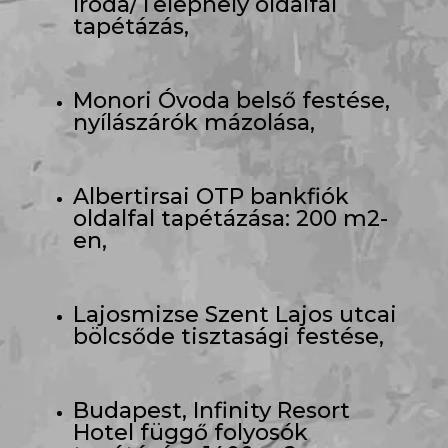
Iroda/Telephely oldalfal
tapétázás,
Monori Óvoda belső festése,
nyílászárók mázolása,
Albertirsai OTP bankfiók
oldalfal tapétázása: 200 m2-
en,
Lajosmizse Szent Lajos utcai
bölcsőde tisztasági festése,
Budapest, Infinity Resort
Hotel függő folyosók