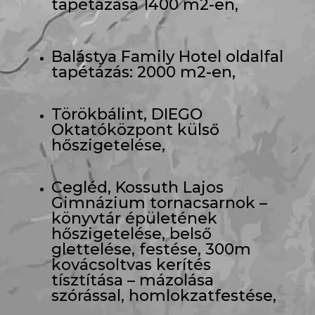
tapétázása 1400 m2-en,
Balástya Family Hotel oldalfal
tapétázás: 2000 m2-en,
Törökbálint, DIEGO
Oktatóközpont külső
hőszigetelése,
Cegléd, Kossuth Lajos
Gimnázium tornacsarnok –
könyvtár épületének
hőszigetelése, belső
glettelése, festése, 300m
kovácsoltvas kerítés
tísztítása – mázolása
szórással, homlokzatfestése,