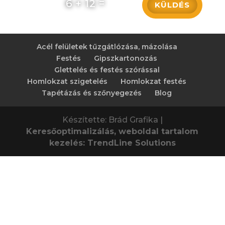
=
6 + 12
KÜLDÉS
Acél felületek tűzgátlózása, mázolása
Festés
Gipszkartonozás
Glettelés és festés szórással
Homlokzat szigetelés
Homlokzat festés
Tapétázás és szőnyegezés
Blog
Készítette: Brád Grafika |
Keresőoptimalizálás, weboldal tartalom
kezelés: TrendLine Solutions