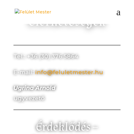
Elérhetőségek
Tel.: +36 (30) 376 5864
E-mail:
info@feluletmester.hu
Ugrina Arnold
ügyvezető
Érdeklődés –