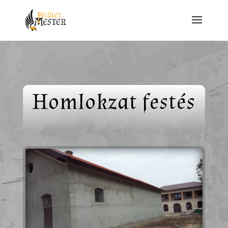
Homlokzat festés