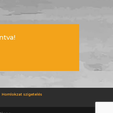
ntva!
Homlokzat szigetelés