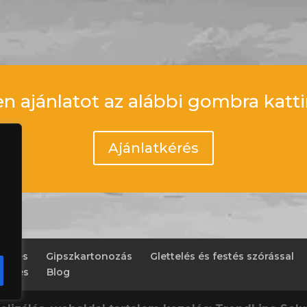
en ajánlatot az alábbi gombra katti
Ajánlatkérés
Festés
Gipszkartonozás
Glettelés és festés szórással
egezés
Blog