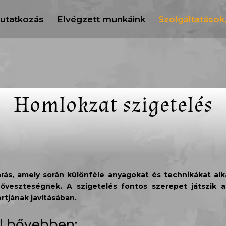
utatkozás
Elvégzett munkáink
Szolgáltatások
Homlokzat szigetelés
járás, amely során különféle anyagokat és technikákat 
hőveszteségnek. A szigetelés fontos szerepet játszik 
tjának javításában.
ól bővebben: