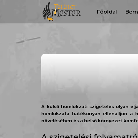
Főoldal
Bem
A külső homlokzati szigetelés olyan el
homlokzata hatékonyan ellenálljon a 
növelésében és a belső környezet komfor
A szigetelési folyamatr