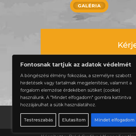
GALÉRIA
Kérj
Fontosnak tartjuk az adatok védelmét
A böngészési élmény fokozása, a személyre szabott
hirdetések vagy tartalmak megjelenítése, valamint a
forgalom elemzése érdekében sütiket (cookie)
használunk. A "Mindet elfogadom" gombra kattintva
hozzájárulhat a sütik használatához.
Acél felületek tűzgátlózása, mázolása
Testreszabás
Elutasítom
Mindet elfogadom
Homlokzat festés
Tapétázás és szőny