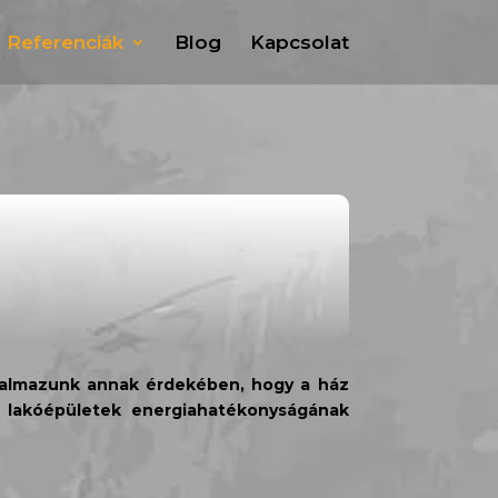
, Referenciák
Blog
Kapcsolat
alkalmazunk annak érdekében, hogy a ház
a lakóépületek energiahatékonyságának