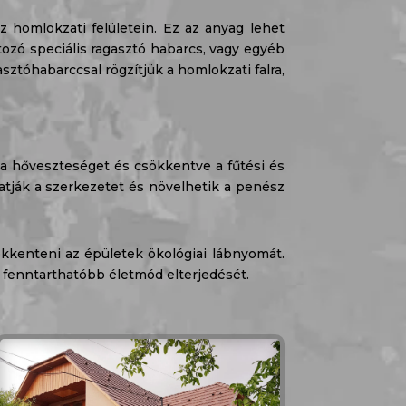
z homlokzati felületein. Ez az anyag lehet
tozó speciális ragasztó habarcs, vagy egyéb
sztóhabarccsal rögzítjük a homlokzati falra,
 a hőveszteséget és csökkentve a fűtési és
atják a szerkezetet és növelhetik a penész
ökkenteni az épületek ökológiai lábnyomát.
 fenntarthatóbb életmód elterjedését.