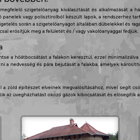
 megfelelő szigetelőanyag kiválasztását és alkalmazását a há
 panelek vagy polisztirolból készült lapok, a rendszerhez tar
getelés során a szigetelőanyagot általában dűbelekkel és raga
al erősítjük meg a felületét és / vagy vakolóanyaggal fedjük.
a
ntse a hőátbocsátást a falakon keresztül, ezzel minimalizálva
zni a nedvesség és pára bejutását a falakba, amelyek károsíth
 a zöld építészet elveinek megvalósításához, mivel segít cs
k az üvegházhatást okozó gázok kibocsátását és elősegítik a