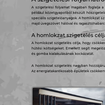
A szigetelési folyamat magában foglalja a
például kőzetgyapotból készült hőszigetelő
speciális szigetelőanyagok. A homlokzat szi
majd üvegszövet hálóval és ragasztóhabarccs
A homlokzat szigetelés célj
A homlokzat szigetelés célja, hogy csökke
hűtési költségeket. Emellett segít megelő
és gomba kialakulásának kockázatát.
A homlokzat szigetelés nagyban hozzájárul
Az energiatakarékosabb épületek csökkenti