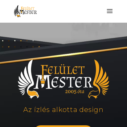
Az ízlés alkotta design