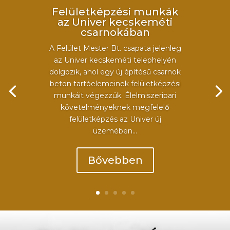
Felületképzési munkák
az Univer kecskeméti
csarnokában
A Felület Mester Bt. csapata jelenleg
az Univer kecskeméti telephelyén
dolgozik, ahol egy új építésű csarnok
beton tartóelemeinek felületképzési
munkáit végezzük. Élelmiszeripari
követelményeknek megfelelő
felületképzés az Univer új
üzemében...
Bővebben