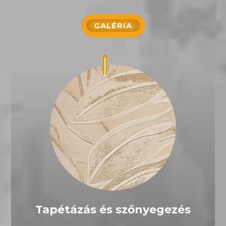
GALÉRIA
Tapétázás és szőnyegezés