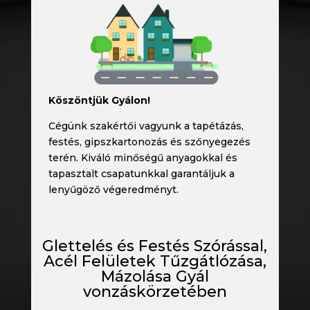
Köszöntjük Gyálon!
Cégünk szakértői vagyunk a tapétázás,
festés, gipszkartonozás és szőnyegezés
terén. Kiváló minőségű anyagokkal és
tapasztalt csapatunkkal garantáljuk a
lenyűgöző végeredményt.
Glettelés és Festés Szórással,
Acél Felületek Tűzgátlózása,
Mázolása Gyál
vonzáskörzetében