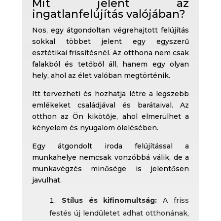
Mit jelent az
ingatlanfelújítás valójában?
Nos, egy átgondoltan végrehajtott felújítás
sokkal többet jelent egy egyszerű
esztétikai frissítésnél. Az otthona nem csak
falakból és tetőből áll, hanem egy olyan
hely, ahol az élet valóban megtörténik.
Itt tervezheti és hozhatja létre a legszebb
emlékeket családjával és barátaival. Az
otthon az Ön kikötője, ahol elmerülhet a
kényelem és nyugalom ölelésében.
Egy átgondolt iroda felújítással a
munkahelye nemcsak vonzóbbá válik, de a
munkavégzés minősége is jelentősen
javulhat.
Stílus és kifinomultság:
A friss
festés új lendületet adhat otthonának,