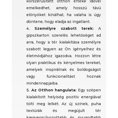
korszerűsített otthon értéke idővel
emelkedhet, amely hosszú távú
előnyöket kínálhat, ha valaha is úgy
döntene, hogy eladja az ingatlant.
Személyre szabott terek:
A
gipszkarton szerelés lehetőséget ad
arra, hogy a tér kialakítása személyre
szabott legyen az Ön igényeihez és
életmódjához igazodva. Hozzon létre
olyan praktikus és kényelmes tereket,
amelyek inspirálnak és boldogságot
vagy funkcionalitást hoznak
mindennapjaiba.
Az Otthon hangulata:
Egy szépen
kialakított helyiség pozitív energiával
tölti meg lelkét. Az új színek, puha
textúrák és megújult tér
kiegyensúlyozottabb és nyugodtabb