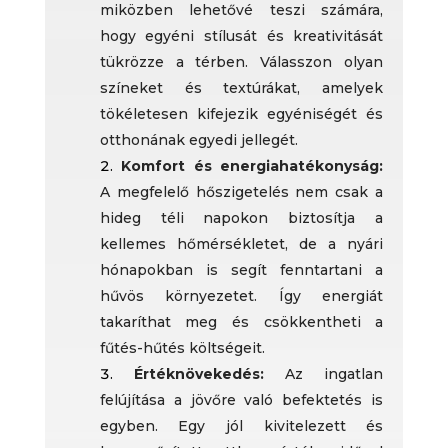
miközben lehetővé teszi számára,
hogy egyéni stílusát és kreativitását
tükrözze a térben. Válasszon olyan
színeket és textúrákat, amelyek
tökéletesen kifejezik egyéniségét és
otthonának egyedi jellegét.
Komfort és energiahatékonyság:
A megfelelő hőszigetelés nem csak a
hideg téli napokon biztosítja a
kellemes hőmérsékletet, de a nyári
hónapokban is segít fenntartani a
hűvös környezetet. Így energiát
takaríthat meg és csökkentheti a
fűtés-hűtés költségeit.
Értéknövekedés:
Az ingatlan
felújítása a jövőre való befektetés is
egyben. Egy jól kivitelezett és