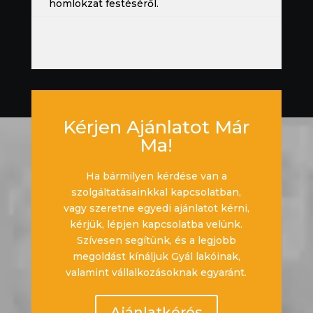
homlokzat festéséről.
Kérjen Ajánlatot Már
Ma!
Ha bármilyen kérdése van a
szolgáltatásainkkal kapcsolatban,
vagy szeretne egyedi ajánlatot kérni,
kérjük, lépjen kapcsolatba velünk.
Szívesen segítünk, és a legjobb
megoldást kínáljuk Gyál lakóinak,
valamint vállalkozásoknak egyaránt.
Ajánlatkérés