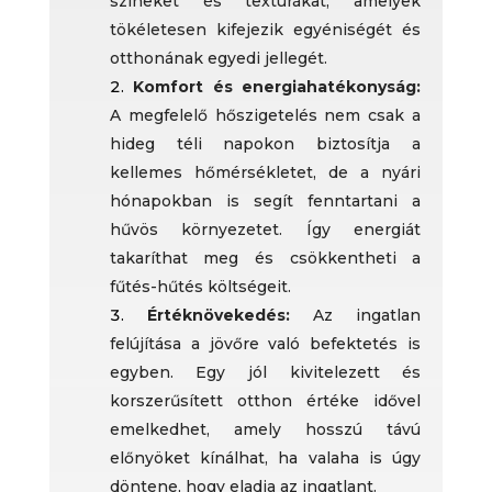
színeket és textúrákat, amelyek
tökéletesen kifejezik egyéniségét és
otthonának egyedi jellegét.
Komfort és energiahatékonyság:
A megfelelő hőszigetelés nem csak a
hideg téli napokon biztosítja a
kellemes hőmérsékletet, de a nyári
hónapokban is segít fenntartani a
hűvös környezetet. Így energiát
takaríthat meg és csökkentheti a
fűtés-hűtés költségeit.
Értéknövekedés:
Az ingatlan
felújítása a jövőre való befektetés is
egyben. Egy jól kivitelezett és
korszerűsített otthon értéke idővel
emelkedhet, amely hosszú távú
előnyöket kínálhat, ha valaha is úgy
döntene, hogy eladja az ingatlant.