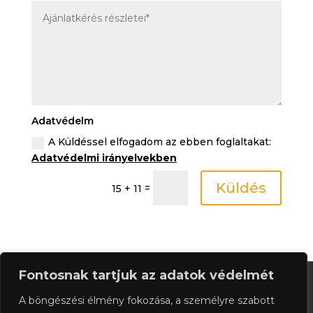
Adatvédelm
A Küldéssel elfogadom az ebben foglaltakat:
Adatvédelmi irányelvekben
Küldés
=
15 + 11
Fontosnak tartjuk az adatok védelmét
Acél felületek tűzgátlózása, mázolása
Festés
Gipszkartonozás
A böngészési élmény fokozása, a személyre szabott
Glettelés és festés szórással