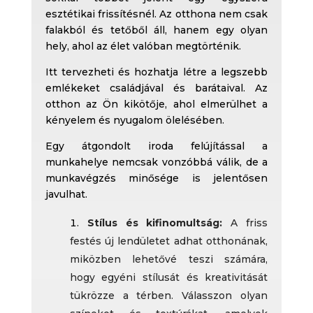
esztétikai frissítésnél. Az otthona nem csak
falakból és tetőből áll, hanem egy olyan
hely, ahol az élet valóban megtörténik.
Itt tervezheti és hozhatja létre a legszebb
emlékeket családjával és barátaival. Az
otthon az Ön kikötője, ahol elmerülhet a
kényelem és nyugalom ölelésében.
Egy átgondolt iroda felújítással a
munkahelye nemcsak vonzóbbá válik, de a
munkavégzés minősége is jelentősen
javulhat.
Stílus és kifinomultság:
A friss
festés új lendületet adhat otthonának,
miközben lehetővé teszi számára,
hogy egyéni stílusát és kreativitását
tükrözze a térben. Válasszon olyan