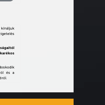
kínáljuk
igetelés
ágaitól
karékos
doskodik
ről és a
ről.