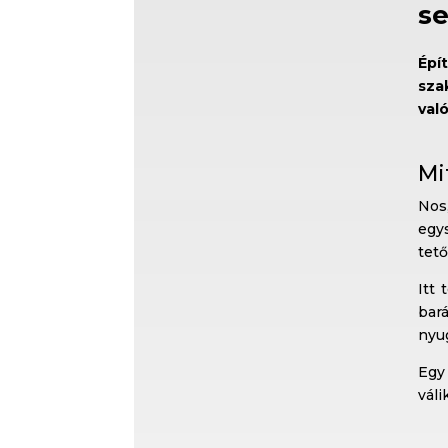
se
Épí
sza
val
Mi
Nos,
egy
tető
Itt 
bar
nyu
Egy
váli