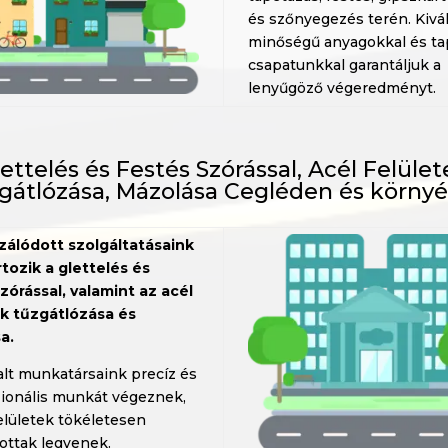
és szőnyegezés terén. Kivá
minőségű anyagokkal és ta
csapatunkkal garantáljuk a
lenyűgöző végeredményt.
ettelés és Festés Szórással, Acél Felüle
gátlózása, Mázolása Cegléden és körny
izálódott szolgáltatásaink
tozik a glettelés és
zórással, valamint az acél
ek tűzgátlózása és
a.
lt munkatársaink precíz és
zionális munkát végeznek,
elületek tökéletesen
ottak legyenek.