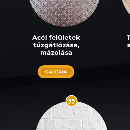
Acél felületek
tűzgátlózása,
mázolása
GALÉRIA