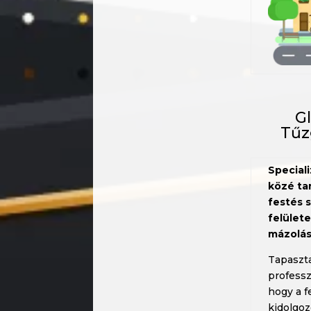
Gl
Tűz
Special
közé tar
festés s
felület
mázolás
Tapaszta
profess
hogy a f
kidolgoz