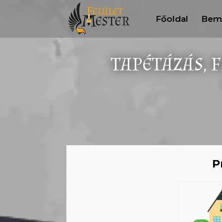
Főoldal
Bem
TAPÉTÁZÁS, 
P