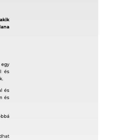
akik
lana
t egy
l és
k.
al és
m és
óbbá
dhat