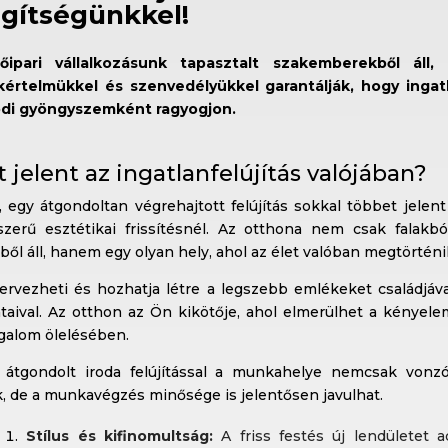
gítségünkkel!
tőipari vállalkozásunk tapasztalt szakemberekből áll, 
kértelmükkel és szenvedélyükkel garantálják, hogy ingat
ódi gyöngyszemként ragyogjon.
t jelent az ingatlanfelújítás valójában?
 egy átgondoltan végrehajtott felújítás sokkal többet jelen
szerű esztétikai frissítésnél. Az otthona nem csak falakbó
ből áll, hanem egy olyan hely, ahol az élet valóban megtörténi
tervezheti és hozhatja létre a legszebb emlékeket családjáv
átaival. Az otthon az Ön kikötője, ahol elmerülhet a kényele
galom ölelésében.
 átgondolt iroda felújítással a munkahelye nemcsak vonz
k, de a munkavégzés minősége is jelentősen javulhat.
Stílus és kifinomultság:
A friss festés új lendületet a