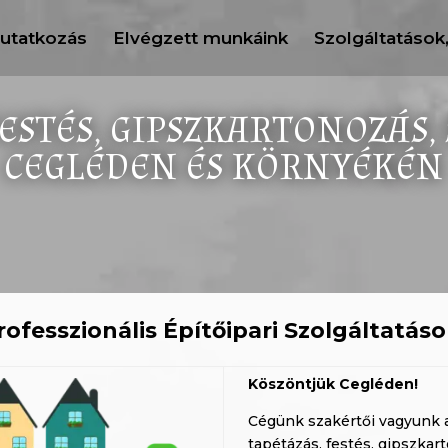
utatkozás
Elvégzett munkáink
Szolgáltatások
FESTÉS, GIPSZKARTONOZÁS,
CEGLÉDEN ÉS KÖRNYÉKÉN
rofesszionális Építőipari Szolgáltatás
Köszöntjük Cegléden!
Cégünk szakértői vagyunk 
tapétázás, festés, gipszkar