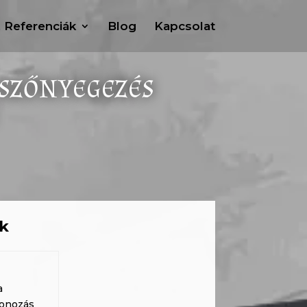
, Referenciák
Blog
Kapcsolat
 SZŐNYEGEZÉS
ok
a
tonozás