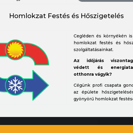
Homlokzat Festés és Hőszigetelés
Cegléden és környékén is 
homlokzat festés és hősz
szolgáltatásainkat.
Az időjárás viszontags
védett és energiata
otthonra vágyik?
Cégünk profi csapata gon
az épülete hőszigetelésé
gyönyörű homlokzat festésé