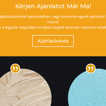
Kérjen Ajánlatot Már Ma!
gáltatásainkkal kapcsolatban, vagy szeretne egyedi ajánlatot k
velünk.
s a legjobb megoldást kínáljuk Cegléd lakóinak, valamint válla
Ajánlatkérés