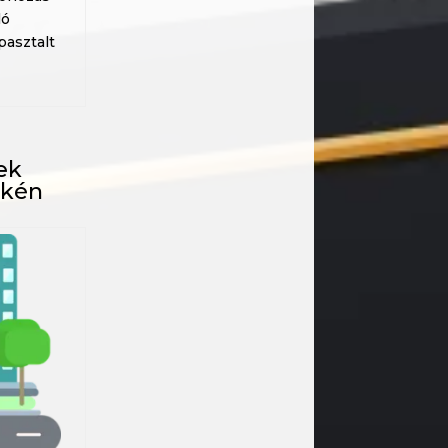
ló
pasztalt
tek
ékén