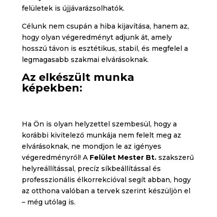
felületek is újjávarázsolhatók.
Célunk nem csupán a hiba kijavítása, hanem az,
hogy olyan végeredményt adjunk át, amely
hosszú távon is esztétikus, stabil, és megfelel a
legmagasabb szakmai elvárásoknak.
Az elkészült munka
képekben:
Ha Ön is olyan helyzettel szembesül, hogy a
korábbi kivitelező munkája nem felelt meg az
elvárásoknak, ne mondjon le az igényes
végeredményről! A
Felület Mester Bt.
szakszerű
helyreállítással, precíz síkbeállítással és
professzionális élkorrekcióval segít abban, hogy
az otthona valóban a tervek szerint készüljön el
– még utólag is.