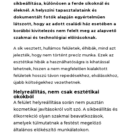
síkbeállítása, különösen a ferde síkoknál és
éleknél. A helyszíni tapasztalataink és
dokumentált fotók alapján egyértelműen
látszott, hogy az adott családi ház esetében a
korábbi kivitelezés nem felelt meg az alapvető
szakmai és technológiai előírásoknak.
A sík vesztett, hullámos felületek, élhibák, mind azt
jelezték, hogy nem történt precíz munka. Ezek az
esztétikai hibák a használhatóságra is kihatással
lehetnek, hiszen a nem megfelelően kialakított
felületek hosszú távon repedésekhez, elválásokhoz,
újabb költségekhez vezethetnek.
Helyreállítás, nem csak esztétikai
okokból
A felület helyreállítása során nem pusztán
kozmetikai javításokról volt szó. A síkbeállítás és
élkorrekció olyan szakmai beavatkozások,
amelyek túlmutatnak a festést megelőző
általános előkészítő munkálatokon.