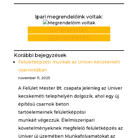
Ipari megrendelőink voltak:
Referenciák
Ajánlatkérés
Korábbi bejegyzések
Felületképzési munkák az Univer kecskeméti
csarnokában
november 11, 2025
A Felület Mester Bt. csapata jelenleg az Univer
kecskeméti telephelyén dolgozik, ahol egy új
építésű csarnok beton
tartóelemeinek felületképzési
munkáit végezzük. Élelmiszeripari
követelményeknek megfelelő felületképzés az
Univer új üzemében Munkafolyamatokat az