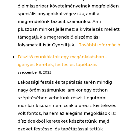
élelmiszeripar követelményeinek megfelelően,
speciális anyagokkal végezzük, amit a
megrendelőnk bizosít számunkra: Ami
pluszban minket jellemez: a kivitelezés mellett
támogatjuk a megrendelő elszámolási
:
folyamatait is ▶️ Gyorsítjuk…
További információ
Felüle
Díszítő munkálatok egy magánlakásban –
munk
igényes keretek, festés és tapétázás
az
szeptember 8, 2025
Unive
Lakossági festés és tapétázás terén mindig
kecsk
nagy öröm számunkra, amikor egy otthon
csarn
szépítésében vehetünk részt. Legutóbbi
munkánk során nem csak a precíz kivitelezés
volt fontos, hanem az elegáns megoldások is:
díszlécekből kereteket készítettünk, majd
ezeket festéssel és tapétázással tettük