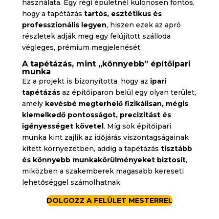
használata. Egy régi épületnél különösen fontos,
hogy a tapétázás
tartós, esztétikus és
professzionális legyen
, hiszen ezek az apró
részletek adják meg egy felújított szálloda
végleges, prémium megjelenését.
A tapétázás, mint „könnyebb” építőipari
munka
Ez a projekt is bizonyította, hogy az
ipari
tapétázás
az építőiparon belül egy olyan terület,
amely
kevésbé megterhelő fizikálisan, mégis
kiemelkedő pontosságot, precizitást és
igényességet követel
. Míg sok építőipari
munka kint zajlik az időjárás viszontagságainak
kitett környezetben, addig a tapétázás
tisztább
és könnyebb munkakörülményeket biztosít
,
miközben a szakemberek magasabb kereseti
lehetőséggel számolhatnak.
DOLGOZZ A FELÜLET MESTERREL