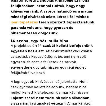
balatonfüredi Danubius Annabelle szálloda
felújításában, azonnal tudtuk, hogy nagy
kihívás vár ránk. A szoros határidő és a magas
minőségi elvárások miatt kértek fel minket:
ipari tapétázás
terén szerzett tapasztalatunk
garancia volt arra, hogy gyorsan és
hibamentesen dolgozunk.
14 szoba, egy hét, nulla hiba
A projekt során
14 szobát kellett befejeznünk
egyetlen hét alatt
. Az előkészületekből csak a
csiszolásba kapcsolódtunk be, ami nem volt
egyszerű feladat: a felületek és sarkok
egyenetlenek voltak, hiszen egy régi épület
felújításáról volt szó.
A legnagyobb kihívást az idő jelentette. Nem
csak gyorsan kellett haladnunk, hanem hiba
nélkül kellett kiviteleznünk a munkát, hiszen
Lajosmizséről nem tudtunk volna állandóan
visszajárni javításokat végezni
. A munkánkról