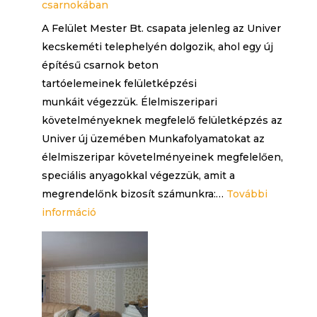
csarnokában
A Felület Mester Bt. csapata jelenleg az Univer
kecskeméti telephelyén dolgozik, ahol egy új
építésű csarnok beton
tartóelemeinek felületképzési
munkáit végezzük. Élelmiszeripari
követelményeknek megfelelő felületképzés az
Univer új üzemében Munkafolyamatokat az
élelmiszeripar követelményeinek megfelelően,
speciális anyagokkal végezzük, amit a
megrendelőnk bizosít számunkra:…
További
:
információ
Felületképzési
munkák
az
Univer
kecskeméti