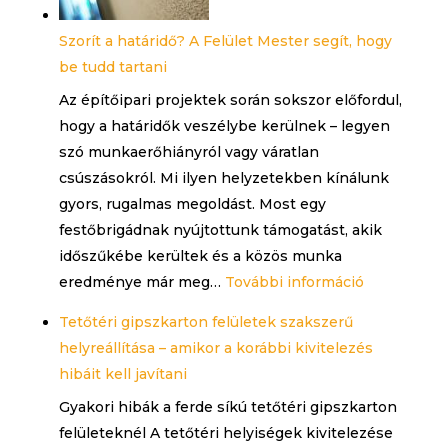
keretek,
Szorít a határidő? A Felület Mester segít, hogy
festés
be tudd tartani
és
Az építőipari projektek során sokszor előfordul,
tapétázás
hogy a határidők veszélybe kerülnek – legyen
szó munkaerőhiányról vagy váratlan
csúszásokról. Mi ilyen helyzetekben kínálunk
gyors, rugalmas megoldást. Most egy
festőbrigádnak nyújtottunk támogatást, akik
időszűkébe kerültek és a közös munka
:
eredménye már meg…
További információ
Szorít
Tetőtéri gipszkarton felületek szakszerű
a
helyreállítása – amikor a korábbi kivitelezés
határidő?
hibáit kell javítani
A
Gyakori hibák a ferde síkú tetőtéri gipszkarton
Felület
felületeknél A tetőtéri helyiségek kivitelezése
Mester