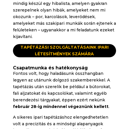
mindig készül egy hibalista, amelyen gyakran
szerepelnek olyan hibák, amelyeket nem mi
okozunk – por, karcolások, leverődések,
amelyeket más szakipari munkák során ejtenek a
felületeken – ugyanakkor a mi feladatunk ezeket
kijavítani.
TAPÉTÁZÁSI SZOLGÁLTATÁSAINK IPARI
LÉTESÍTMÉNYEK SZÁMÁRA
Csapatmunka és hatékonyság
Fontos volt, hogy haladásunk összhangban
legyen az utánunk dolgozó szakemberekkel. A
tapétázás után szerelik be például a bútorokat,
fali aljzatokat és kapcsolókat, valamint egyéb
berendezési tárgyakat, éppen ezért nekünk
február 28-ig mindennel végeznünk kellett
.
A sikeres ipari tapétázáshoz elengedhetetlen
volt a precizitás és a minőségi alapanyagok