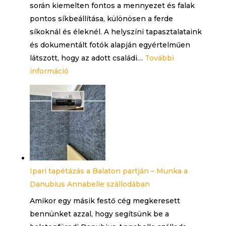
során kiemelten fontos a mennyezet és falak
segít,
pontos síkbeállítása, különösen a ferde
hogy
síkoknál és éleknél. A helyszíni tapasztalataink
be
és dokumentált fotók alapján egyértelműen
tudd
látszott, hogy az adott családi…
További
tartani
:
információ
Tetőtéri
gipszkarton
felületek
szakszerű
helyreállítása
–
amikor
Ipari tapétázás a Balaton partján – Munka a
a
Danubius Annabelle szállodában
korábbi
Amikor egy másik festő cég megkeresett
kivitelezés
bennünket azzal, hogy segítsünk be a
hibáit