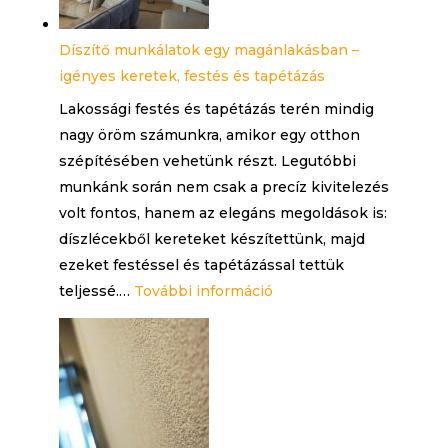
csarnokában
Díszítő munkálatok egy magánlakásban –
igényes keretek, festés és tapétázás
Lakossági festés és tapétázás terén mindig
nagy öröm számunkra, amikor egy otthon
szépítésében vehetünk részt. Legutóbbi
munkánk során nem csak a precíz kivitelezés
volt fontos, hanem az elegáns megoldások is:
díszlécekből kereteket készítettünk, majd
ezeket festéssel és tapétázással tettük
:
teljessé.…
További információ
Díszítő
munkálatok
egy
magánlakásban
–
igényes