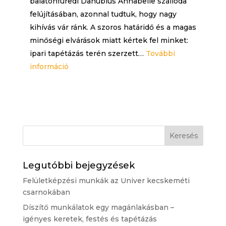
balatonfüredi Danubius Annabelle szálloda
kell
felújításában, azonnal tudtuk, hogy nagy
javítani
kihívás vár ránk. A szoros határidő és a magas
minőségi elvárások miatt kértek fel minket:
ipari tapétázás terén szerzett…
További
:
információ
Ipari
tapétázás
a
Balaton
partján
–
Munka
Legutóbbi bejegyzések
a
Felületképzési munkák az Univer kecskeméti
Danubius
csarnokában
Annabelle
Díszítő munkálatok egy magánlakásban –
szállodában
igényes keretek, festés és tapétázás