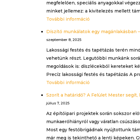
megfelelően, speciális anyagokkal végez
minket jellemez: a kivitelezés mellett tá
:
További információ
Felületképzési
Díszítő munkálatok egy magánlakásban – 
munkák
szeptember 8, 2025
az
Lakossági festés és tapétázás terén mi
Univer
vehetünk részt. Legutóbbi munkánk során
kecskeméti
megoldások is: díszlécekből kereteket kés
csarnokában
Precíz lakossági festés és tapétázás A pro
:
További információ
Díszítő
Szorít a határidő? A Felület Mester segít,
munkálatok
július 7, 2025
egy
Az építőipari projektek során sokszor elő
magánlakásban
munkaerőhiányról vagy váratlan csúszáso
–
Most egy festőbrigádnak nyújtottunk tá
igényes
már meg is tekinthető a lenti képeken. 
keretek,