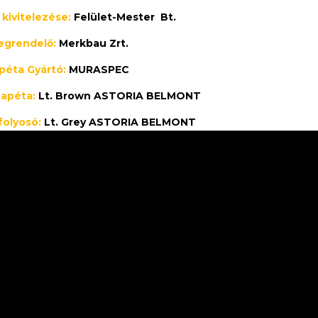
s
kivitelezése:
Felület-Mester Bt.
egrendelő:
Merkbau Zrt.
péta Gyártó:
MURASPEC
tapéta:
Lt. Brown ASTORIA BELMONT
folyosó:
Lt. Grey ASTORIA BELMONT