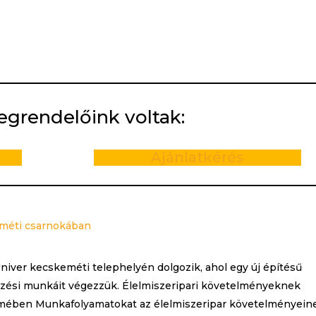
egrendelőink voltak:
Ajánlatkérés
eméti csarnokában
Univer kecskeméti telephelyén dolgozik, ahol egy új építésű
pzési munkáit végezzük. Élelmiszeripari követelményeknek
zemében Munkafolyamatokat az élelmiszeripar követelményein