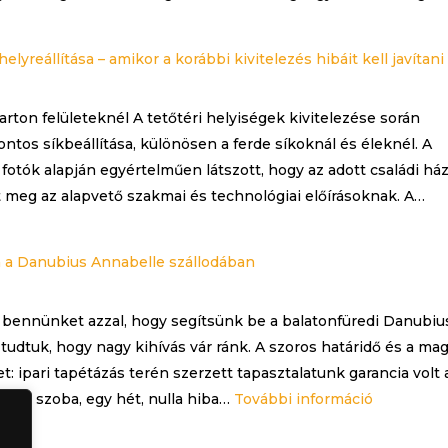
lyreállítása – amikor a korábbi kivitelezés hibáit kell javítani
arton felületeknél A tetőtéri helyiségek kivitelezése során
ntos síkbeállítása, különösen a ferde síkoknál és éleknél. A
fotók alapján egyértelműen látszott, hogy az adott családi há
t meg az alapvető szakmai és technológiai előírásoknak. A…
ka a Danubius Annabelle szállodában
 bennünket azzal, hogy segítsünk be a balatonfüredi Danubiu
 tudtuk, hogy nagy kihívás vár ránk. A szoros határidő és a ma
: ipari tapétázás terén szerzett tapasztalatunk garancia volt a
:
 14 szoba, egy hét, nulla hiba…
További információ
Ipari