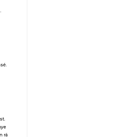
…
s
ssé.
st.
nye
n rá