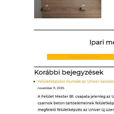
Ipari m
Referenciák
Korábbi bejegyzések
Felületképzési munkák az Univer kecsk
november 11, 2025
A Felület Mester Bt. csapata jelenleg az 
csarnok beton tartóelemeinek felületké
megfelelő felületképzés az Univer új ü