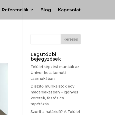
, Referenciák
Blog
Kapcsolat
Legutóbbi
bejegyzések
Felületképzési munkák az
Univer kecskeméti
csarnokában
Díszítő munkálatok egy
magánlakásban – igényes
keretek, festés és
tapétázás
Szorít a határidő? A Felület