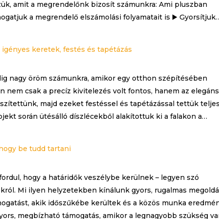
zük, amit a megrendelőnk bizosít számunkra: Ami pluszban
mogatjuk a megrendelő elszámolási folyamatait is ▶️ Gyorsítjuk
igényes keretek, festés és tapétázás
ndig nagy öröm számunkra, amikor egy otthon szépítésében
 nem csak a precíz kivitelezés volt fontos, hanem az elegán
zítettünk, majd ezeket festéssel és tapétázással tettük telje
jekt során ütésálló díszlécekből alakítottuk ki a falakon a…
 hogy be tudd tartani
fordul, hogy a határidők veszélybe kerülnek – legyen szó
król. Mi ilyen helyzetekben kínálunk gyors, rugalmas megoldá
mogatást, akik időszűkébe kerültek és a közös munka eredmé
Gyors, megbízható támogatás, amikor a legnagyobb szükség va