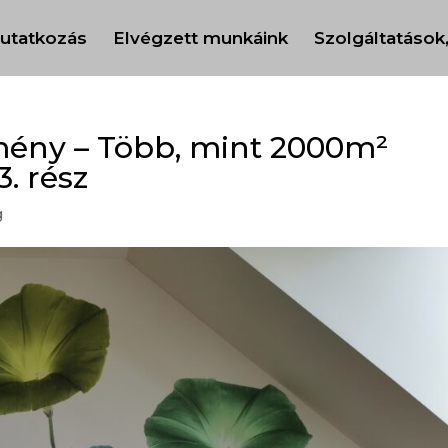
utatkozás
Elvégzett munkáink
Szolgáltatások
dmény – Több, mint 2000m²
. rész
g