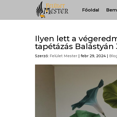
Főoldal
Bem
Ilyen lett a végere
tapétázás Balástyán 3
Szerző:
Felület Mester
|
febr 29, 2024
|
Blo