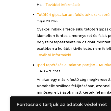
:
Ha…
További információ
festés
Szorít
és
Tetőtéri gipszkarton felületek szakszerű he
a
tapétázás
május 28, 2025
határidő?
Gyakori hibák a ferde síkú tetőtéri gipszk
A
kiemelten fontos a mennyezet és falak po
Felület
helyszíni tapasztalataink és dokumentált 
Mester
esetében a korábbi kivitelezés nem felel
segít,
:
További információ
hogy
Tetőtéri
be
Ipari tapétázás a Balaton partján – Mun
gipszkarton
tudd
március 31, 2025
felületek
tartani
Amikor egy másik festő cég megkeresett
szakszerű
Annabelle szálloda felújításában, azonnal
helyreállítása
minőségi elvárások miatt kértek fel minket
–
hogy gyorsan és hibamentesen dolgozunk.
amikor
Fontosnak tartjuk az adatok védelmét
a