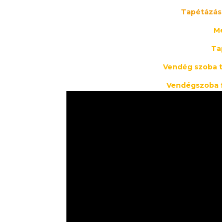
Tapétázá
M
Ta
Vendég szoba 
Vendégszoba 